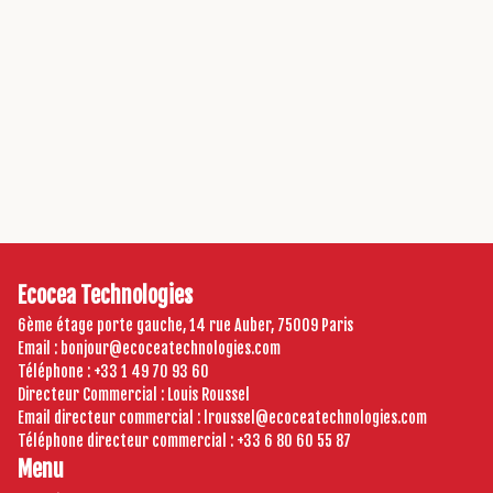
Hakim
Hugo
BELBARAKA
FOURNIER
Ingénieur projet
Ingénieur projet
EMSI
EFFICOM
A une belle baraka
Part au Japon pour faire
carrière dans le karaoké
Ecocea Technologies
6ème étage porte gauche, 14 rue Auber, 75009 Paris
Email
:
bonjour@ecoceatechnologies.com
Téléphone
:
+33 1 49 70 93 60
Directeur Commercial
:
Louis Roussel
Email directeur commercial
:
lroussel@ecoceatechnologies.com
Téléphone directeur commercial
:
+33 6 80 60 55 87
Menu