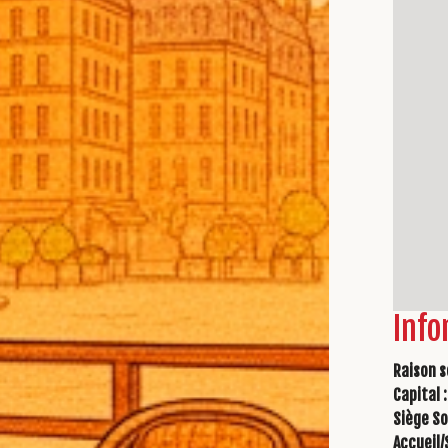
Info
Raison s
Capital :
Siège So
Accueil/