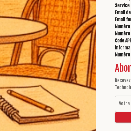
Service 
Email de
Email fo
Numéro 
Numéro 
Code APE
informa
Numéro 
Abon
Recevez 
Technol
Votre